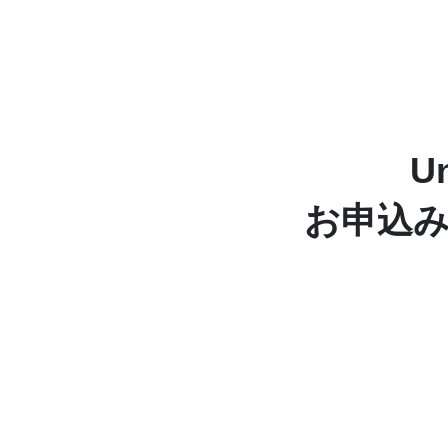
コ
ナ
ン
ビ
テ
ゲ
ン
ー
ツ
シ
へ
ョ
ス
ン
U
キ
に
ッ
移
お申込
プ
動