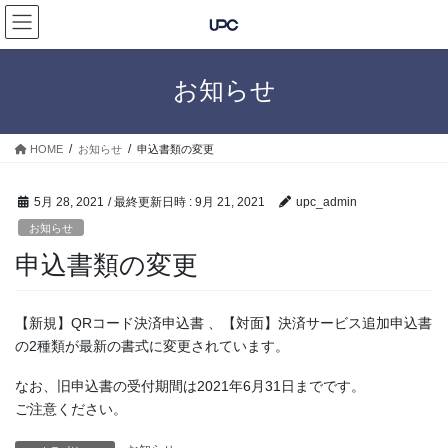
コ
ナ
ン
ビ
テ
ゲ
ン
ー
お知らせ
ツ
シ
へ
ョ
ス
ン
HOME
お知らせ
申込書類の変更
キ
に
ッ
移
プ
動
5月 28, 2021
/ 最終更新日時 :
9月 21, 2021
upc_admin
お知らせ
申込書類の変更
【新規】QRコード決済申込書 、【対面】決済サービス追加申込書
の2種類が最新の書式に変更されています。
なお、旧申込書の受付期間は2021年6月31日までです。
ご注意ください。