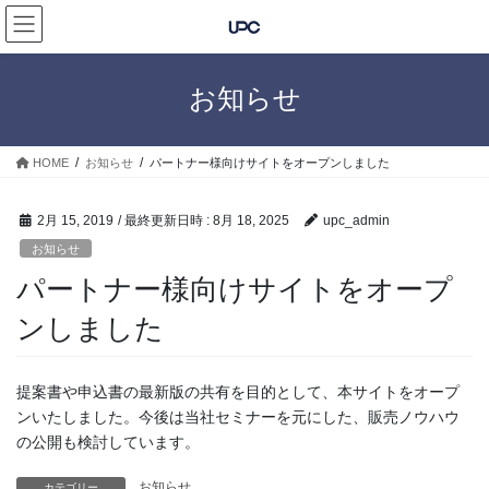
コ
ナ
ン
ビ
テ
ゲ
ン
ー
お知らせ
ツ
シ
へ
ョ
ス
ン
HOME
お知らせ
パートナー様向けサイトをオープンしました
キ
に
ッ
移
プ
動
2月 15, 2019
/ 最終更新日時 :
8月 18, 2025
upc_admin
お知らせ
パートナー様向けサイトをオープ
ンしました
提案書や申込書の最新版の共有を目的として、本サイトをオープ
ンいたしました。今後は当社セミナーを元にした、販売ノウハウ
の公開も検討しています。
お知らせ
カテゴリー